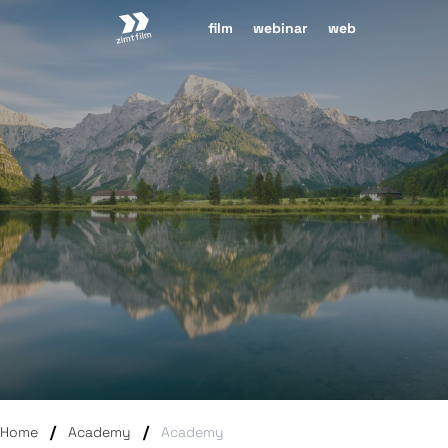
zimtnow
film
webinar
web
/
/
Home
Academy
Academy