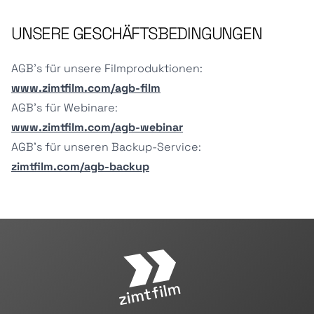
UNSERE GESCHÄFTSBEDINGUNGEN
AGB's für unsere Filmproduktionen:
www.zimtfilm.com/agb-film
AGB's für Webinare:
www.zimtfilm.com/agb-webinar
AGB's für unseren Backup-Service:
zimtfilm.com/agb-backup